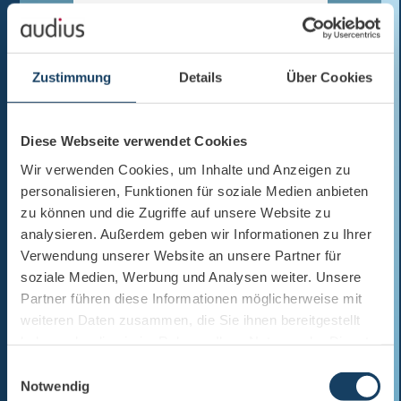
Ihre Nachricht
Zustimmung
Details
Über Cookies
Diese Webseite verwendet Cookies
Wir verwenden Cookies, um Inhalte und Anzeigen zu
personalisieren, Funktionen für soziale Medien anbieten
Ich habe die
Datenschutzhinweise
mit
zu können und die Zugriffe auf unsere Website zu
weiteren Angaben zur Datenverarbeitung und
analysieren. Außerdem geben wir Informationen zu Ihrer
zu meinen Betroffenenrechten zur Kenntnis
genommen. Der Nutzung meiner Daten zur
Verwendung unserer Website an unsere Partner für
Kontaktaufnahme bzgl. meiner Anfrage
soziale Medien, Werbung und Analysen weiter. Unsere
stimme ich zu.
*
Partner führen diese Informationen möglicherweise mit
weiteren Daten zusammen, die Sie ihnen bereitgestellt
haben oder die sie im Rahmen Ihrer Nutzung der Dienste
gesammelt haben.
Einwilligungsauswahl
Notwendig