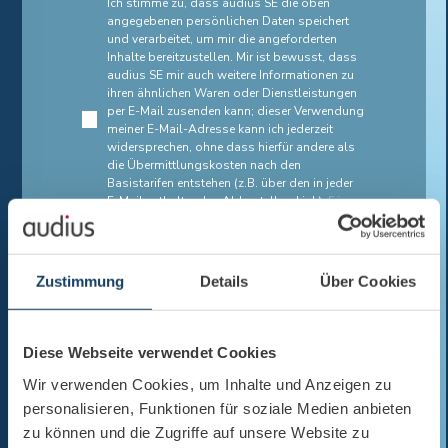
Ich stimme zu, dass audius SE die oben
angegebenen persönlichen Daten speichert
und verarbeitet, um mir die angeforderten
Inhalte bereitzustellen. Mir ist bewusst, dass
audius SE mir auch weitere Informationen zu
ihren ähnlichen Waren oder Dienstleistungen
per E-Mail zusenden kann; dieser Verwendung
meiner E-Mail-Adresse kann ich jederzeit
widersprechen, ohne dass hierfür andere als
die Übermittlungskosten nach den
Basistarifen entstehen (z.B. über den in jeder
E-Mail enthaltenden Abbestellen-Link).
Für
weitere Informationen lesen Sie bitte unsere
Datenschutzhinweise.
*
Zustimmung
Details
Über Cookies
Diese Webseite verwendet Cookies
Wir verwenden Cookies, um Inhalte und Anzeigen zu
personalisieren, Funktionen für soziale Medien anbieten
zu können und die Zugriffe auf unsere Website zu